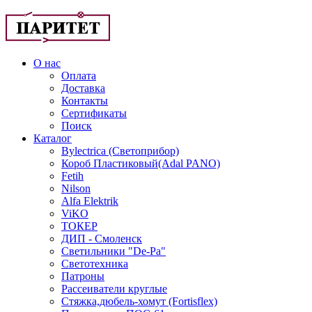
О нас
Оплата
Доставка
Контакты
Сертификаты
Поиск
Каталог
Bylectrica (Светоприбор)
Короб Пластиковый(Adal PANO)
Fetih
Nilson
Alfa Elektrik
ViKO
ТОКЕР
ДИП - Смоленск
Светильники "De-Pa"
Светотехника
Патроны
Рассеиватели круглые
Стяжка,дюбель-хомут (Fortisflex)