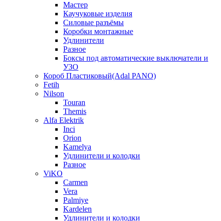
Мастер
Каучуковые изделия
Силовые разъёмы
Коробки монтажные
Удлинители
Разное
Боксы под автоматические выключатели и
УЗО
Короб Пластиковый(Adal PANO)
Fetih
Nilson
Touran
Themis
Alfa Elektrik
Inci
Orion
Kamelya
Удлинители и колодки
Разное
ViKO
Carmen
Vera
Palmiye
Kardelen
Удлинители и колодки