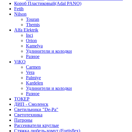
Короб Пластиковый(Adal PANO)
Fetih
Nilson
Touran
Themis
Alfa Elektrik
Inci
Orion
Kamelya
Удлинители и колодки
Разное
ViKO
Carmen
Vera
Palmiye
Kardelen
Удлинители и колодки
Разное
ТОКЕР
ДИП - Смоленск
Светильники "De-Pa"
Светотехника
Патроны
Рассеиватели круглые
Стяжка,дюбель-хомут (Fortisflex)