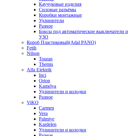
Каучуковые изделия
Силовые разъёмы
Коробки монтажные
Удлинители
Разное
Боксы под автоматические выключатели и
УЗО
Короб Пластиковый(Adal PANO)
Fetih
Nilson
Touran
Themis
Alfa Elektrik
Inci
Orion
Kamelya
Удлинители и колодки
Разное
ViKO
Carmen
Vera
Palmiye
Kardelen
Удлинители и колодки
Разное