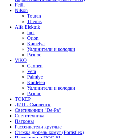
Fetih
Nilson
Touran
Themis
Alfa Elektrik
Inci
Orion
Kamelya
Удлинители и колодки
Разное
ViKO
Carmen
Vera
Palmiye
Kardelen
Удлинители и колодки
Разное
ТОКЕР
ДИП - Смоленск
Светильники "De-Pa"
Светотехника
Патроны
Рассеиватели круглые
Стяжка,дюбель-хомут (Fortisflex)
Паяльники и ПОС-61