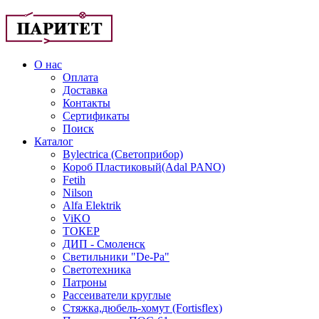
О нас
Оплата
Доставка
Контакты
Сертификаты
Поиск
Каталог
Bylectrica (Светоприбор)
Короб Пластиковый(Adal PANO)
Fetih
Nilson
Alfa Elektrik
ViKO
ТОКЕР
ДИП - Смоленск
Светильники "De-Pa"
Светотехника
Патроны
Рассеиватели круглые
Стяжка,дюбель-хомут (Fortisflex)