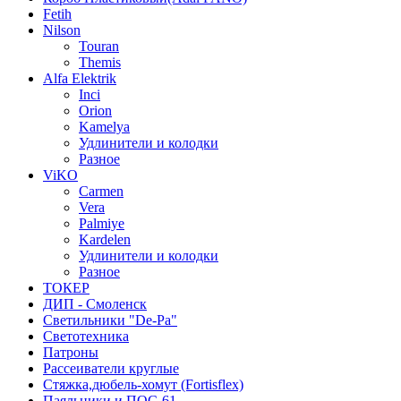
Fetih
Nilson
Touran
Themis
Alfa Elektrik
Inci
Orion
Kamelya
Удлинители и колодки
Разное
ViKO
Carmen
Vera
Palmiye
Kardelen
Удлинители и колодки
Разное
ТОКЕР
ДИП - Смоленск
Светильники "De-Pa"
Светотехника
Патроны
Рассеиватели круглые
Стяжка,дюбель-хомут (Fortisflex)
Паяльники и ПОС-61