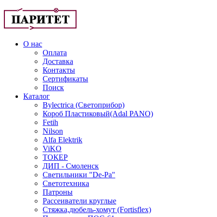
О нас
Оплата
Доставка
Контакты
Сертификаты
Поиск
Каталог
Bylectrica (Светоприбор)
Короб Пластиковый(Adal PANO)
Fetih
Nilson
Alfa Elektrik
ViKO
ТОКЕР
ДИП - Смоленск
Светильники "De-Pa"
Светотехника
Патроны
Рассеиватели круглые
Стяжка,дюбель-хомут (Fortisflex)