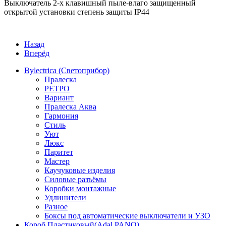
Выключатель 2-х клавишный пыле-влаго защищенный
открытой установки степень защиты IP44
Назад
Вперёд
Bylectrica (Светоприбор)
Пралеска
РЕТРО
Вариант
Пралеска Аква
Гармония
Стиль
Уют
Люкс
Паритет
Мастер
Каучуковые изделия
Силовые разъёмы
Коробки монтажные
Удлинители
Разное
Боксы под автоматические выключатели и УЗО
Короб Пластиковый(Adal PANO)