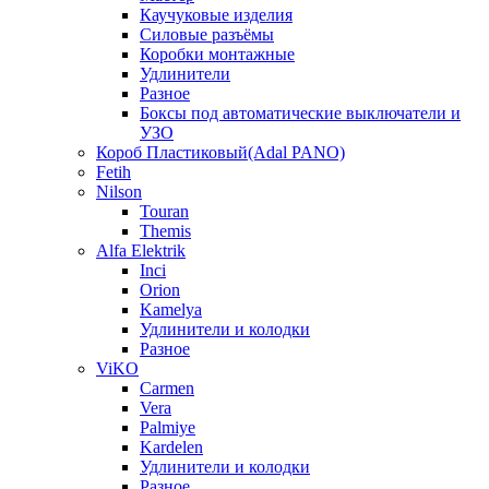
Каучуковые изделия
Силовые разъёмы
Коробки монтажные
Удлинители
Разное
Боксы под автоматические выключатели и
УЗО
Короб Пластиковый(Adal PANO)
Fetih
Nilson
Touran
Themis
Alfa Elektrik
Inci
Orion
Kamelya
Удлинители и колодки
Разное
ViKO
Carmen
Vera
Palmiye
Kardelen
Удлинители и колодки
Разное