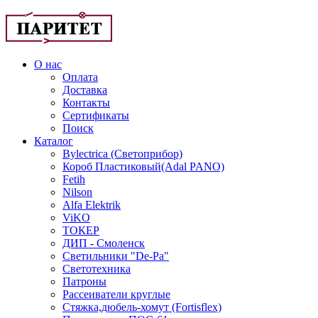
О нас
Оплата
Доставка
Контакты
Сертификаты
Поиск
Каталог
Bylectrica (Светоприбор)
Короб Пластиковый(Adal PANO)
Fetih
Nilson
Alfa Elektrik
ViKO
ТОКЕР
ДИП - Смоленск
Светильники "De-Pa"
Светотехника
Патроны
Рассеиватели круглые
Стяжка,дюбель-хомут (Fortisflex)