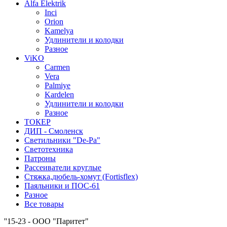
Alfa Elektrik
Inci
Orion
Kamelya
Удлинители и колодки
Разное
ViKO
Carmen
Vera
Palmiye
Kardelen
Удлинители и колодки
Разное
ТОКЕР
ДИП - Смоленск
Светильники "De-Pa"
Светотехника
Патроны
Рассеиватели круглые
Стяжка,дюбель-хомут (Fortisflex)
Паяльники и ПОС-61
Разное
Все товары
''15-23 - ООО "Паритет"