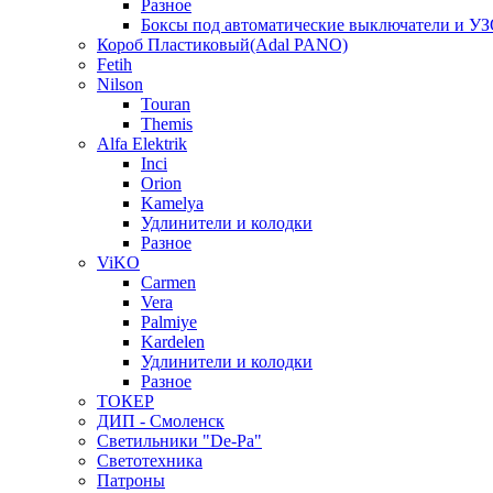
Разное
Боксы под автоматические выключатели и У
Короб Пластиковый(Adal PANO)
Fetih
Nilson
Touran
Themis
Alfa Elektrik
Inci
Orion
Kamelya
Удлинители и колодки
Разное
ViKO
Carmen
Vera
Palmiye
Kardelen
Удлинители и колодки
Разное
ТОКЕР
ДИП - Смоленск
Светильники "De-Pa"
Светотехника
Патроны