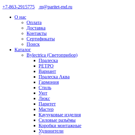
+7-863-2915775
m@paritet-rnd.ru
О нас
Оплата
Доставка
Контакты
Сертификаты
Поиск
Каталог
Bylectrica (Светоприбор)
Пралеска
РЕТРО
Вариант
Пралеска Аква
Гармония
Стиль
Уют
Люкс
Паритет
Мастер
Каучуковые изделия
Силовые разъёмы
Коробки монтажные
Удлинители