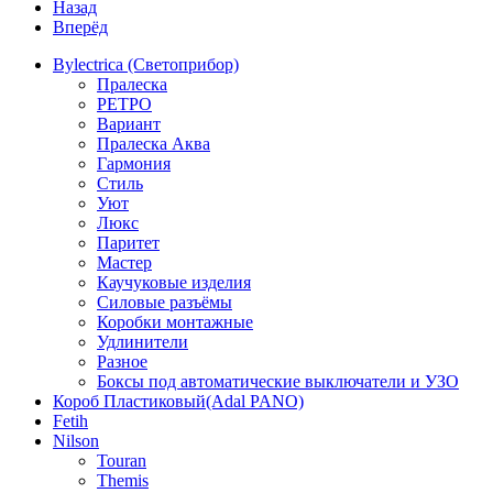
Назад
Вперёд
Bylectrica (Светоприбор)
Пралеска
РЕТРО
Вариант
Пралеска Аква
Гармония
Стиль
Уют
Люкс
Паритет
Мастер
Каучуковые изделия
Силовые разъёмы
Коробки монтажные
Удлинители
Разное
Боксы под автоматические выключатели и УЗО
Короб Пластиковый(Adal PANO)
Fetih
Nilson
Touran
Themis