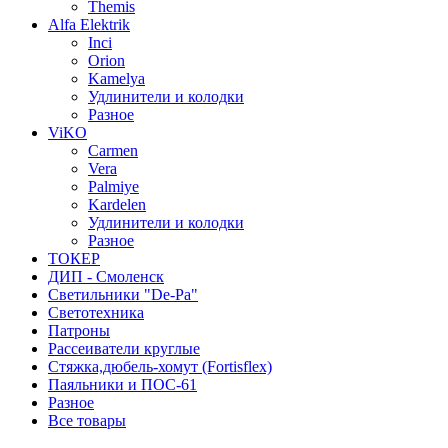
Themis
Alfa Elektrik
Inci
Orion
Kamelya
Удлинители и колодки
Разное
ViKO
Carmen
Vera
Palmiye
Kardelen
Удлинители и колодки
Разное
ТОКЕР
ДИП - Смоленск
Светильники "De-Pa"
Светотехника
Патроны
Рассеиватели круглые
Стяжка,дюбель-хомут (Fortisflex)
Паяльники и ПОС-61
Разное
Все товары