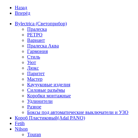
Назад
Вперёд
Bylectrica (Светоприбор)
Пралеска
РЕТРО
Вариант
Пралеска Аква
Гармония
Стиль
Уют
Люкс
Паритет
Мастер
Каучуковые изделия
Силовые разъёмы
Коробки монтажные
Удлинители
Разное
Боксы под автоматические выключатели и УЗО
Короб Пластиковый(Adal PANO)
Fetih
Nilson
Touran