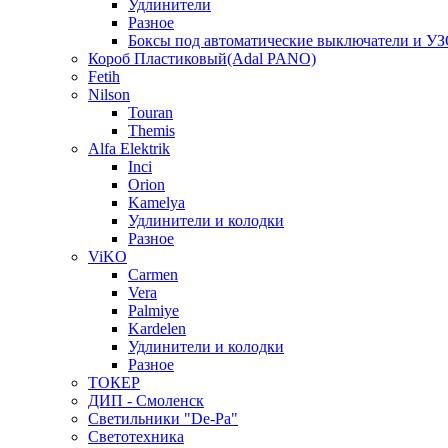
Удлинители
Разное
Боксы под автоматические выключатели и У
Короб Пластиковый(Adal PANO)
Fetih
Nilson
Touran
Themis
Alfa Elektrik
Inci
Orion
Kamelya
Удлинители и колодки
Разное
ViKO
Carmen
Vera
Palmiye
Kardelen
Удлинители и колодки
Разное
ТОКЕР
ДИП - Смоленск
Светильники "De-Pa"
Светотехника