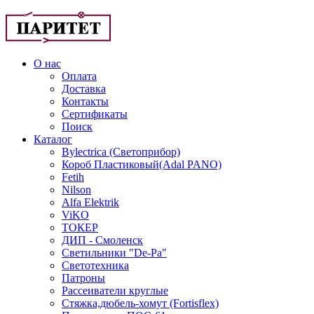
О нас
Оплата
Доставка
Контакты
Сертификаты
Поиск
Каталог
Bylectrica (Светоприбор)
Короб Пластиковый(Adal PANO)
Fetih
Nilson
Alfa Elektrik
ViKO
ТОКЕР
ДИП - Смоленск
Светильники "De-Pa"
Светотехника
Патроны
Рассеиватели круглые
Стяжка,дюбель-хомут (Fortisflex)