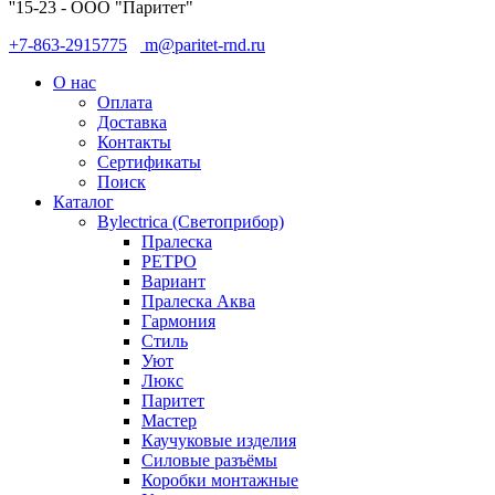
''15-23 - ООО "Паритет"
+7-863-2915775
m@paritet-rnd.ru
О нас
Оплата
Доставка
Контакты
Сертификаты
Поиск
Каталог
Bylectrica (Светоприбор)
Пралеска
РЕТРО
Вариант
Пралеска Аква
Гармония
Стиль
Уют
Люкс
Паритет
Мастер
Каучуковые изделия
Силовые разъёмы
Коробки монтажные