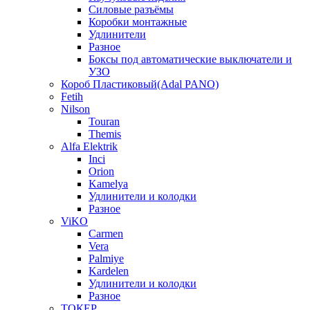
Силовые разъёмы
Коробки монтажные
Удлинители
Разное
Боксы под автоматические выключатели и
УЗО
Короб Пластиковый(Adal PANO)
Fetih
Nilson
Touran
Themis
Alfa Elektrik
Inci
Orion
Kamelya
Удлинители и колодки
Разное
ViKO
Carmen
Vera
Palmiye
Kardelen
Удлинители и колодки
Разное
ТОКЕР