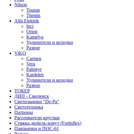
Nilson
Touran
Themis
Alfa Elektrik
Inci
Orion
Kamelya
Удлинители и колодки
Разное
ViKO
Carmen
Vera
Palmiye
Kardelen
Удлинители и колодки
Разное
ТОКЕР
ДИП - Смоленск
Светильники "De-Pa"
Светотехника
Патроны
Рассеиватели круглые
Стяжка,дюбель-хомут (Fortisflex)
Паяльники и ПОС-61
Разное