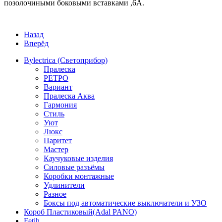
позолочиными боковыми вставками ,6А.
Назад
Вперёд
Bylectrica (Светоприбор)
Пралеска
РЕТРО
Вариант
Пралеска Аква
Гармония
Стиль
Уют
Люкс
Паритет
Мастер
Каучуковые изделия
Силовые разъёмы
Коробки монтажные
Удлинители
Разное
Боксы под автоматические выключатели и УЗО
Короб Пластиковый(Adal PANO)
Fetih