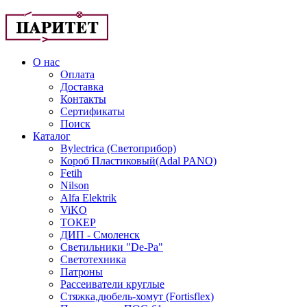
О нас
Оплата
Доставка
Контакты
Сертификаты
Поиск
Каталог
Bylectrica (Светоприбор)
Короб Пластиковый(Adal PANO)
Fetih
Nilson
Alfa Elektrik
ViKO
ТОКЕР
ДИП - Смоленск
Светильники "De-Pa"
Светотехника
Патроны
Рассеиватели круглые
Стяжка,дюбель-хомут (Fortisflex)