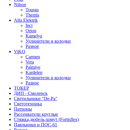
Nilson
Touran
Themis
Alfa Elektrik
Inci
Orion
Kamelya
Удлинители и колодки
Разное
ViKO
Carmen
Vera
Palmiye
Kardelen
Удлинители и колодки
Разное
ТОКЕР
ДИП - Смоленск
Светильники "De-Pa"
Светотехника
Патроны
Рассеиватели круглые
Стяжка,дюбель-хомут (Fortisflex)
Паяльники и ПОС-61
Разное