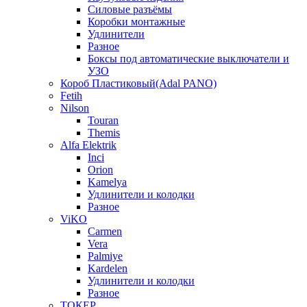
Силовые разъёмы
Коробки монтажные
Удлинители
Разное
Боксы под автоматические выключатели и
УЗО
Короб Пластиковый(Adal PANO)
Fetih
Nilson
Touran
Themis
Alfa Elektrik
Inci
Orion
Kamelya
Удлинители и колодки
Разное
ViKO
Carmen
Vera
Palmiye
Kardelen
Удлинители и колодки
Разное
ТОКЕР