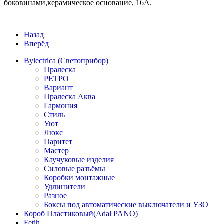
боковинами,керамическое основание, 16А.
Назад
Вперёд
Bylectrica (Светоприбор)
Пралеска
РЕТРО
Вариант
Пралеска Аква
Гармония
Стиль
Уют
Люкс
Паритет
Мастер
Каучуковые изделия
Силовые разъёмы
Коробки монтажные
Удлинители
Разное
Боксы под автоматические выключатели и УЗО
Короб Пластиковый(Adal PANO)
Fetih