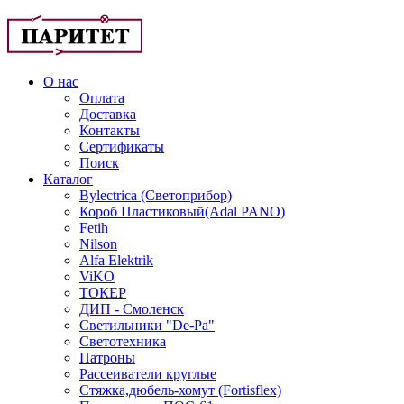
О нас
Оплата
Доставка
Контакты
Сертификаты
Поиск
Каталог
Bylectrica (Светоприбор)
Короб Пластиковый(Adal PANO)
Fetih
Nilson
Alfa Elektrik
ViKO
ТОКЕР
ДИП - Смоленск
Светильники "De-Pa"
Светотехника
Патроны
Рассеиватели круглые
Стяжка,дюбель-хомут (Fortisflex)