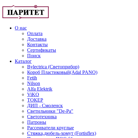
О нас
Оплата
Доставка
Контакты
Сертификаты
Поиск
Каталог
Bylectrica (Светоприбор)
Короб Пластиковый(Adal PANO)
Fetih
Nilson
Alfa Elektrik
ViKO
ТОКЕР
ДИП - Смоленск
Светильники "De-Pa"
Светотехника
Патроны
Рассеиватели круглые
Стяжка,дюбель-хомут (Fortisflex)