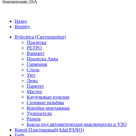
боковинами,16А
Назад
Вперёд
Bylectrica (Светоприбор)
Пралеска
РЕТРО
Вариант
Пралеска Аква
Гармония
Стиль
Уют
Люкс
Паритет
Мастер
Каучуковые изделия
Силовые разъёмы
Коробки монтажные
Удлинители
Разное
Боксы под автоматические выключатели и УЗО
Короб Пластиковый(Adal PANO)
Fetih