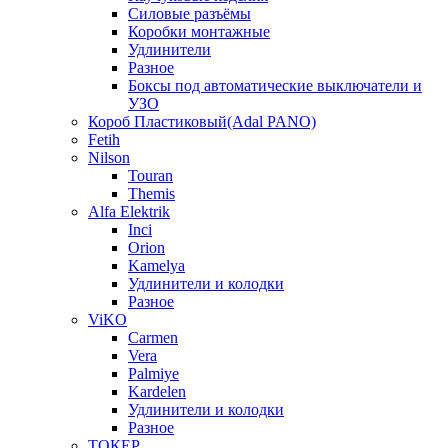
Силовые разъёмы
Коробки монтажные
Удлинители
Разное
Боксы под автоматические выключатели и
УЗО
Короб Пластиковый(Adal PANO)
Fetih
Nilson
Touran
Themis
Alfa Elektrik
Inci
Orion
Kamelya
Удлинители и колодки
Разное
ViKO
Carmen
Vera
Palmiye
Kardelen
Удлинители и колодки
Разное
ТОКЕР