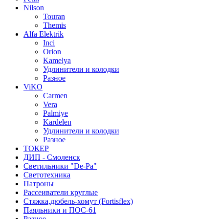
Nilson
Touran
Themis
Alfa Elektrik
Inci
Orion
Kamelya
Удлинители и колодки
Разное
ViKO
Carmen
Vera
Palmiye
Kardelen
Удлинители и колодки
Разное
ТОКЕР
ДИП - Смоленск
Светильники "De-Pa"
Светотехника
Патроны
Рассеиватели круглые
Стяжка,дюбель-хомут (Fortisflex)
Паяльники и ПОС-61
Разное