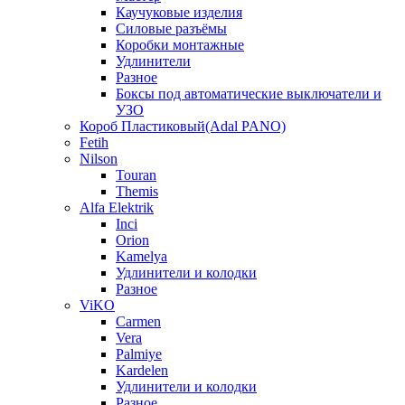
Каучуковые изделия
Силовые разъёмы
Коробки монтажные
Удлинители
Разное
Боксы под автоматические выключатели и
УЗО
Короб Пластиковый(Adal PANO)
Fetih
Nilson
Touran
Themis
Alfa Elektrik
Inci
Orion
Kamelya
Удлинители и колодки
Разное
ViKO
Carmen
Vera
Palmiye
Kardelen
Удлинители и колодки
Разное