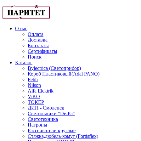
О нас
Оплата
Доставка
Контакты
Сертификаты
Поиск
Каталог
Bylectrica (Светоприбор)
Короб Пластиковый(Adal PANO)
Fetih
Nilson
Alfa Elektrik
ViKO
ТОКЕР
ДИП - Смоленск
Светильники "De-Pa"
Светотехника
Патроны
Рассеиватели круглые
Стяжка,дюбель-хомут (Fortisflex)