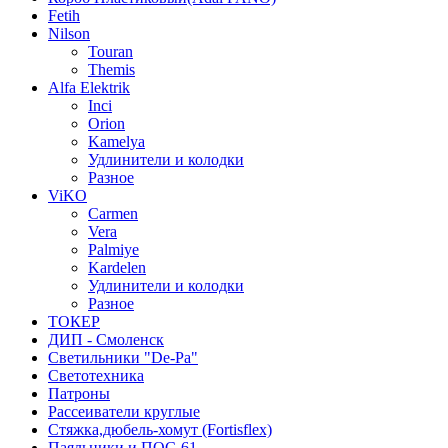
Fetih
Nilson
Touran
Themis
Alfa Elektrik
Inci
Orion
Kamelya
Удлинители и колодки
Разное
ViKO
Carmen
Vera
Palmiye
Kardelen
Удлинители и колодки
Разное
ТОКЕР
ДИП - Смоленск
Светильники "De-Pa"
Светотехника
Патроны
Рассеиватели круглые
Стяжка,дюбель-хомут (Fortisflex)
Паяльники и ПОС-61