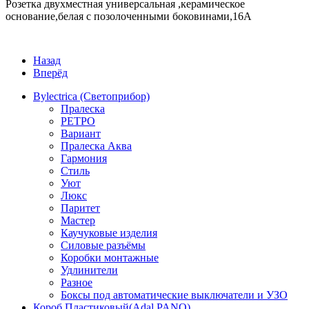
Розетка двухместная универсальная ,керамическое
основание,белая с позолоченными боковинами,16А
Назад
Вперёд
Bylectrica (Светоприбор)
Пралеска
РЕТРО
Вариант
Пралеска Аква
Гармония
Стиль
Уют
Люкс
Паритет
Мастер
Каучуковые изделия
Силовые разъёмы
Коробки монтажные
Удлинители
Разное
Боксы под автоматические выключатели и УЗО
Короб Пластиковый(Adal PANO)