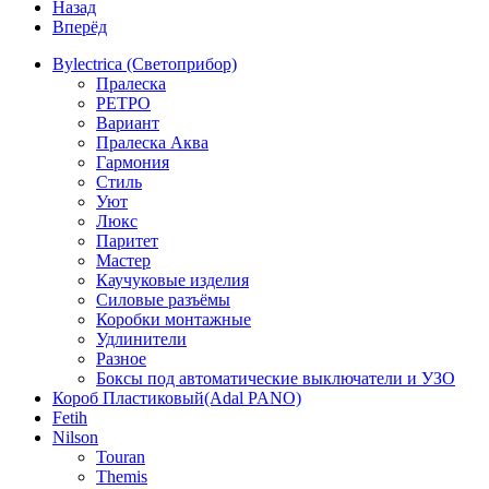
Назад
Вперёд
Bylectrica (Светоприбор)
Пралеска
РЕТРО
Вариант
Пралеска Аква
Гармония
Стиль
Уют
Люкс
Паритет
Мастер
Каучуковые изделия
Силовые разъёмы
Коробки монтажные
Удлинители
Разное
Боксы под автоматические выключатели и УЗО
Короб Пластиковый(Adal PANO)
Fetih
Nilson
Touran
Themis