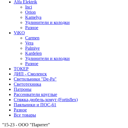
Alfa Elektrik
Inci
Orion
Kamelya
Удлинители и колодки
Разное
ViKO
Carmen
Vera
Palmiye
Kardelen
Удлинители и колодки
Разное
ТОКЕР
ДИП - Смоленск
Светильники "De-Pa"
Светотехника
Патроны
Рассеиватели круглые
Стяжка,дюбель-хомут (Fortisflex)
Паяльники и ПОС-61
Разное
Все товары
''15-23 - ООО "Паритет"