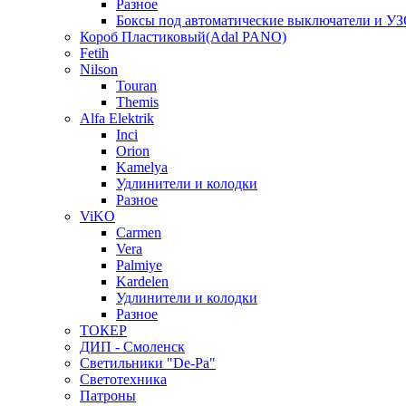
Разное
Боксы под автоматические выключатели и У
Короб Пластиковый(Adal PANO)
Fetih
Nilson
Touran
Themis
Alfa Elektrik
Inci
Orion
Kamelya
Удлинители и колодки
Разное
ViKO
Carmen
Vera
Palmiye
Kardelen
Удлинители и колодки
Разное
ТОКЕР
ДИП - Смоленск
Светильники "De-Pa"
Светотехника
Патроны