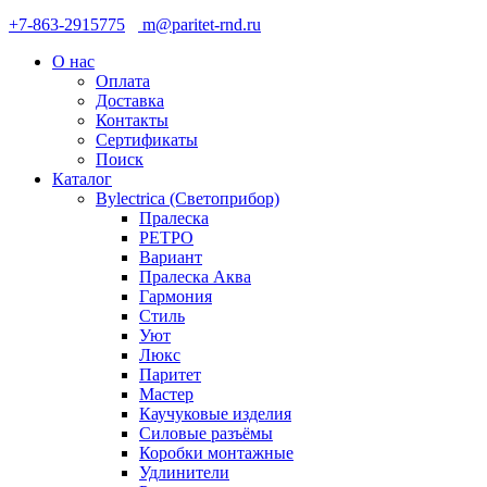
+7-863-2915775
m@paritet-rnd.ru
О нас
Оплата
Доставка
Контакты
Сертификаты
Поиск
Каталог
Bylectrica (Светоприбор)
Пралеска
РЕТРО
Вариант
Пралеска Аква
Гармония
Стиль
Уют
Люкс
Паритет
Мастер
Каучуковые изделия
Силовые разъёмы
Коробки монтажные
Удлинители