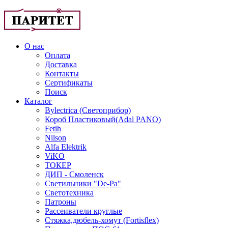
О нас
Оплата
Доставка
Контакты
Сертификаты
Поиск
Каталог
Bylectrica (Светоприбор)
Короб Пластиковый(Adal PANO)
Fetih
Nilson
Alfa Elektrik
ViKO
ТОКЕР
ДИП - Смоленск
Светильники "De-Pa"
Светотехника
Патроны
Рассеиватели круглые
Стяжка,дюбель-хомут (Fortisflex)