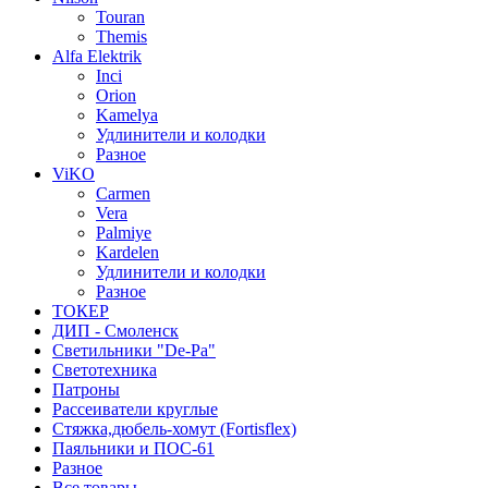
Touran
Themis
Alfa Elektrik
Inci
Orion
Kamelya
Удлинители и колодки
Разное
ViKO
Carmen
Vera
Palmiye
Kardelen
Удлинители и колодки
Разное
ТОКЕР
ДИП - Смоленск
Светильники "De-Pa"
Светотехника
Патроны
Рассеиватели круглые
Стяжка,дюбель-хомут (Fortisflex)
Паяльники и ПОС-61
Разное
Все товары