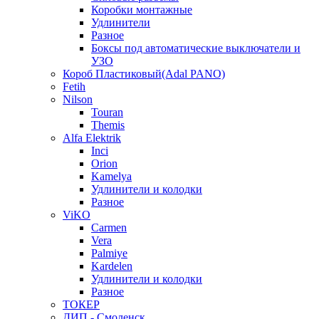
Коробки монтажные
Удлинители
Разное
Боксы под автоматические выключатели и
УЗО
Короб Пластиковый(Adal PANO)
Fetih
Nilson
Touran
Themis
Alfa Elektrik
Inci
Orion
Kamelya
Удлинители и колодки
Разное
ViKO
Carmen
Vera
Palmiye
Kardelen
Удлинители и колодки
Разное
ТОКЕР
ДИП - Смоленск