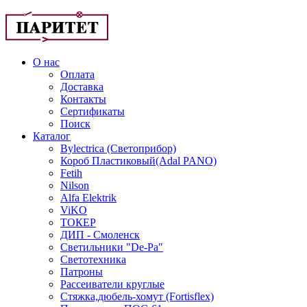
О нас
Оплата
Доставка
Контакты
Сертификаты
Поиск
Каталог
Bylectrica (Светоприбор)
Короб Пластиковый(Adal PANO)
Fetih
Nilson
Alfa Elektrik
ViKO
ТОКЕР
ДИП - Смоленск
Светильники "De-Pa"
Светотехника
Патроны
Рассеиватели круглые
Стяжка,дюбель-хомут (Fortisflex)