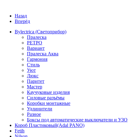
Назад
Вперёд
Bylectrica (Светоприбор)
Пралеска
РЕТРО
Вариант
Пралеска Аква
Гармония
Стиль
Уют
Люкс
Паритет
Мастер
Каучуковые изделия
Силовые разъёмы
Коробки монтажные
Удлинители
Разное
Боксы под автоматические выключатели и УЗО
Короб Пластиковый(Adal PANO)
Fetih
Nilson